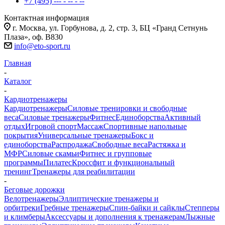
+7 (495) --- - -- - --
Контактная информация
г. Москва, ул. Горбунова, д. 2, стр. 3, БЦ «Гранд Сетнунь
Плаза», оф. В830
info@eto-sport.ru
Главная
-
Каталог
-
Кардиотренажеры
Кардиотренажеры
Силовые тренировки и свободные
веса
Силовые тренажеры
Фитнес
Единоборства
Активный
отдых
Игровой спорт
Массаж
Спортивные напольные
покрытия
Универсальные тренажеры
Бокс и
единоборства
Распродажа
Свободные веса
Растяжка и
МФР
Силовые скамьи
Фитнес и групповые
программы
Пилатес
Кроссфит и функциональный
тренинг
Тренажеры для реабилитации
-
Беговые дорожки
Велотренажеры
Эллиптические тренажеры и
орбитреки
Гребные тренажеры
Спин-байки и сайклы
Степперы
и климберы
Аксессуары и дополнения к тренажерам
Лыжные