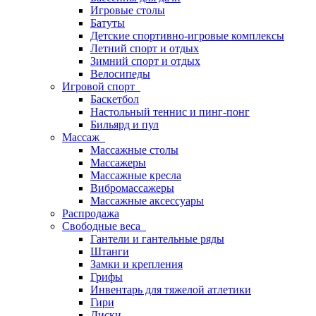
Игровые столы
Батуты
Детские спортивно-игровые комплексы
Летний спорт и отдых
Зимний спорт и отдых
Велосипеды
Игровой спорт
Баскетбол
Настольный теннис и пинг-понг
Бильярд и пул
Массаж
Массажные столы
Массажеры
Массажные кресла
Вибромассажеры
Массажные аксессуары
Распродажа
Свободные веса
Гантели и гантельные ряды
Штанги
Замки и крепления
Грифы
Инвентарь для тяжелой атлетики
Гири
Диски