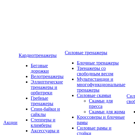
Силовые тренажеры
Кардиотренажеры
Блочные тренажеры
Беговые
Тренажеры со
дорожки
свободным весом
Велотренажеры
Мультистанции и
Эллиптические
многофункциональные
тренажеры и
тренажеры
орбитреки
Силовые скамьи
Сил
Гребные
Скамьи для
сво
тренажеры
пресса
Спин-байки и
Скамьи для жима
сайклы
Кроссоверы и блочные
Степперы и
Акции
рамы
климберы
Силовые рамы и
Аксессуары и
стойки