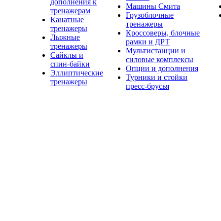
дополнения к
Машины Смита
тренажерам
Грузоблочные
Канатные
тренажеры
тренажеры
Кроссоверы, блочные
Лыжные
рамки и ДРТ
тренажеры
Мультистанции и
Сайклы и
силовые комплексы
спин-байки
Опции и дополнения
Эллиптические
Турники и стойки
тренажеры
пресс-брусья