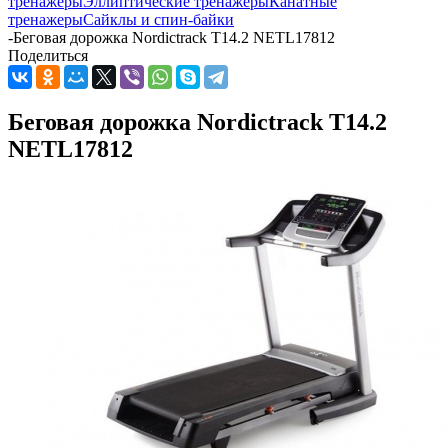
тренажеры
Эллиптические тренажеры
Канатные
тренажеры
Сайклы и спин-байки
-
Беговая дорожка Nordictrack T14.2 NETL17812
Поделиться
Беговая дорожка Nordictrack T14.2
NETL17812