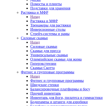
Помосты и плинты
Подставки для хранения
Растяжка и МФР
Назад
Растяжка и МФР
Тренажеры для растяжки
Инверсионные столы
Стрейч-системы и рамы
Силовые скамьи
Назад
Силовые скамьи
Скамьи для пресса
Универсальные скамьи
Олимпийские скамьи для жима
Гиперэкстензии
Скамьи Скотта
Фитнес и групповые программы
Назад
Фитнес и групповые программы
Шведские стенки
Балансировочные платформы и босу
Прочий инвентарь
Инвентарь для йоги, пилатеса и гимнастики
Бодипампы и штанги для аэробики