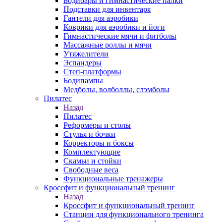
Бодибары и гимнастические палки
Подставки для инвентаря
Гантели для аэробики
Коврики для аэробики и йоги
Гимнастические мячи и фитболы
Массажные роллы и мячи
Утяжелители
Эспандеры
Степ-платформы
Бодипампы
Медболы, волболлы, слэмболы
Пилатес
Назад
Пилатес
Реформеры и столы
Стулья и бочки
Корректоры и боксы
Комплектующие
Скамьи и стойки
Свободные веса
Функциональные тренажеры
Кроссфит и функциональный тренинг
Назад
Кроссфит и функциональный тренинг
Станции для функционального тренинга