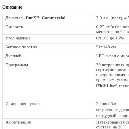
Описание
Двигатель
DurX™ Commercial
3.0 л.с. (пост), 
Скорость
0-22 км/ч (меняе
меняется по 0,1 
Угол наклона
От 0% до 15%
Беговое полотно
51*148 см
Дисплей
LED экран с мно
Программы
30 встроенных п
сертифицированн
предустановленн
временем, углом
iFit® Live*
техно
Измерения пульса
2 способа:
встроенные датч
нагрудный карди
Амортизация
Патентованная 
суставы на 20%