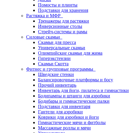
Помосты и плинты
Подставки для хранения
Растяжка и МФР
Тренажеры для растяжки
Инверсионные столы
Стрейч-системы и рамы
Силовые скамьи
Скамьи для пресса
Универсальные скамьи
Олимпийские скамьи для жима
Гиперэкстензии
Скамьи Скотта
Фитнес и групповые программы
Шведские стенки
Балансировочные платформы и босу
Прочий инвентарь
Инвентарь для йоги, пилатеса и гимнастики
Бодипампы и штанги для аэробики
Бодибары и гимнастические палки
Подставки для инвентаря
Гантели для аэробики
Коврики для аэробики и йоги
Гимнастические мячи и фитболы
Массажные роллы и мячи