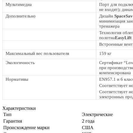
Мультимедиа
Порт для подкл
не входят); дин
Дополнительно
Дизайн
SpaceSa
минимизация зан
тренажера
Технология обле
полотна
EasyLift
Встроенные вен
Максимальный вес пользователя
159 кг
Экологичность
Сертификат “Lov
при производств
компенсирована
Нормативы
EN957.1 и 6 кла
Соответствует н
Соответствует н
электронных пр
Характеристики
Тип
Электрические
Гарантия
2 года
Происхождение марки
США