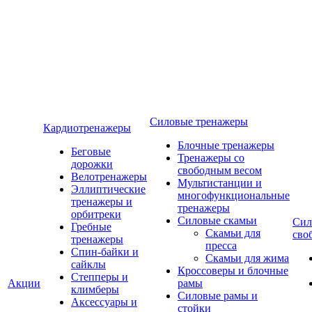
Силовые тренажеры
Кардиотренажеры
Блочные тренажеры
Беговые
Тренажеры со
дорожки
свободным весом
Велотренажеры
Мультистанции и
Эллиптические
многофункциональные
тренажеры и
тренажеры
орбитреки
Силовые скамьи
Сил
Гребные
Скамьи для
сво
тренажеры
пресса
Спин-байки и
Скамьи для жима
сайклы
Кроссоверы и блочные
Степперы и
Акции
рамы
климберы
Силовые рамы и
Аксессуары и
стойки