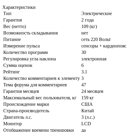
Характеристики
Тип
Электрические
Гарантия
2 года
Вес (нетто)
109 (кг)
Возможность складывания
нет
Питание
сеть 220 Вольт
Измерение пульса
сенсоры + кардиопояс
Количество программ
30
Регулировка угла наклона
электронная
Сумма оценок
6
Рейтинг
3.1
Количество комментариев к элементу
3
Тема форума для комментариев
47
Гарантия месяцев
24 месяцев
Максимальный вес пользователя, кг
159 кг
Происхождение марки
США
Страна-производитель
Китай
Двигатель л.с.
3 (л.с.)
Монитор
LСD
Отображение времени тренировки
да