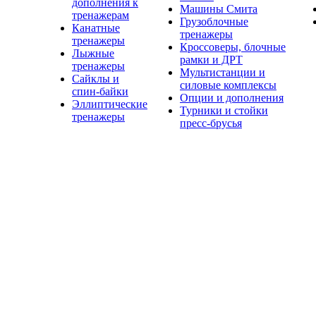
дополнения к
Машины Смита
тренажерам
Грузоблочные
Канатные
тренажеры
тренажеры
Кроссоверы, блочные
Лыжные
рамки и ДРТ
тренажеры
Мультистанции и
Сайклы и
силовые комплексы
спин-байки
Опции и дополнения
Эллиптические
Турники и стойки
тренажеры
пресс-брусья