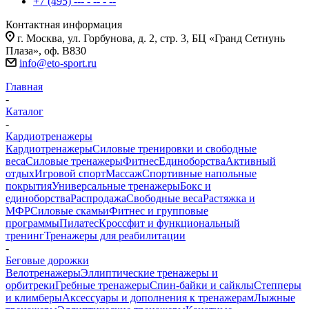
+7 (495) --- - -- - --
Контактная информация
г. Москва, ул. Горбунова, д. 2, стр. 3, БЦ «Гранд Сетнунь
Плаза», оф. В830
info@eto-sport.ru
Главная
-
Каталог
-
Кардиотренажеры
Кардиотренажеры
Силовые тренировки и свободные
веса
Силовые тренажеры
Фитнес
Единоборства
Активный
отдых
Игровой спорт
Массаж
Спортивные напольные
покрытия
Универсальные тренажеры
Бокс и
единоборства
Распродажа
Свободные веса
Растяжка и
МФР
Силовые скамьи
Фитнес и групповые
программы
Пилатес
Кроссфит и функциональный
тренинг
Тренажеры для реабилитации
-
Беговые дорожки
Велотренажеры
Эллиптические тренажеры и
орбитреки
Гребные тренажеры
Спин-байки и сайклы
Степперы
и климберы
Аксессуары и дополнения к тренажерам
Лыжные