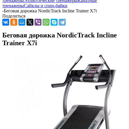
тренажеры
Эллиптические тренажеры
Канатные
тренажеры
Сайклы и спин-байки
-
Беговая дорожка NordicTrack Incline Trainer X7i
Поделиться
Беговая дорожка NordicTrack Incline
Trainer X7i