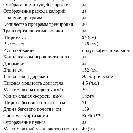
Отображение текущей скорости
да
Отображение расхода калорий
да
Наличие программ
да
Количество программ тренировки
30
Транспортировочные ролики
да
Ширина см
94 (см)
Высота см
176 (см)
Использование
полупрофессиональное
Компенсаторы неровности пола
да
Динамики
да
Длина см
152 (см)
Тип беговой дорожки
Электрические
Пиковая мощность двигателя
4.5 (л.с.)
Максимальная скорость, км/ч
20
Минимальная скорость, км/ч
1 км/ч
Ширина бегового полотна, см
51
Длина бегового полотна, см
139
Система амортизации
ReFlex™
Отображение пульса
да
Максимальный угол наклона полотна
40 (%)