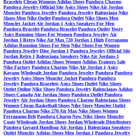
Bracelets
Cheap Womens Adidas Shoes
Pandora Charms
Pandora Jewelry Official Site
Asics Shoes
Nike Air Jordan
Moncler
Pandora Jewelry
Pandora Jewelry
Balenciaga
Nike
Shoes Men
Nike Outlet
Pandora Outlet
Nike Shoes Men
Moncler Jacket
Air Jordan 1
Asics Sneakers For Men
Pandora Bracelet
Pandora Bracelet
Pandora Outlet
Yeezy
Asics Running Shoes For Women
Pandora Jewelry
Air
Jordan 1 Retro
Nike Air Max 720
Jordan 1 High
Ferragamo
Adidas Running Shoes For Men
Nike Shoes For Women
Pandora Jewelry
Dior Jordan 1
Pandora Jewelry Official Site
Jordan Retro 1
Balenciaga Sneakers
Nike Air Jordans 1
Pandora Outlet
Adidas Shoes Women
Adidas Trainers Sale
Nike Factory
Pandora Charms
Nike Air Jordan 1
Asics
Kayano
Wholesale Jordan
Pandora Jewelry
Pandora
Pandora
Jewelry
Asics Shoes
Moncler Jacket
Pandora
Pandora
Jewelry
Pandora Bracelets
Asics Shoes Outlet
Nike Shoes
Outlet Online
Nike Shoes
Pandora Jewelry
Balenciagas
Adidas
Shoes Canada
Air Jordan Shoes
Pandora Outlet
Pandora
Jewelry
Air Jordan Shoes
Pandora Charms
Balenciaga Shoes
Women
Cheap Basketball Shoes
Nike Store
Moncler Outlet
Pandora Charms
Nike 270 Air Max
Nike Shoes Women
Ferragamo Belt
Pandora Charm
New Nike Shoes
Moncler
Coats
Wholesale Jordan Shoes
Jordan Wholesale Distributors
Pandora
Goyard Handbag
Air Jordan 1
Balenciaga Sneakers
Outlet
Moncler
Adidas Shoes Men
Jordan 1
Pandora Jewelry