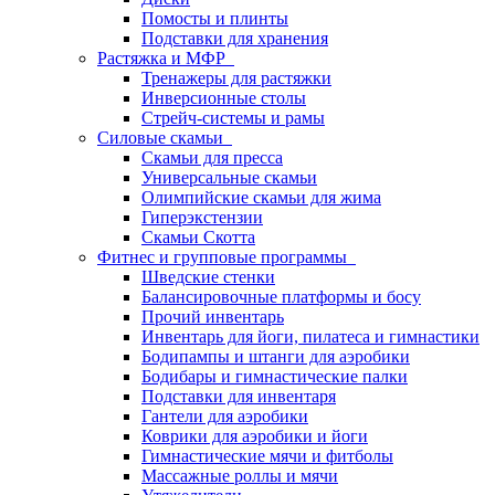
Помосты и плинты
Подставки для хранения
Растяжка и МФР
Тренажеры для растяжки
Инверсионные столы
Стрейч-системы и рамы
Силовые скамьи
Скамьи для пресса
Универсальные скамьи
Олимпийские скамьи для жима
Гиперэкстензии
Скамьи Скотта
Фитнес и групповые программы
Шведские стенки
Балансировочные платформы и босу
Прочий инвентарь
Инвентарь для йоги, пилатеса и гимнастики
Бодипампы и штанги для аэробики
Бодибары и гимнастические палки
Подставки для инвентаря
Гантели для аэробики
Коврики для аэробики и йоги
Гимнастические мячи и фитболы
Массажные роллы и мячи