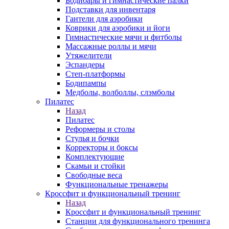
Бодибары и гимнастические палки
Подставки для инвентаря
Гантели для аэробики
Коврики для аэробики и йоги
Гимнастические мячи и фитболы
Массажные роллы и мячи
Утяжелители
Эспандеры
Степ-платформы
Бодипампы
Медболы, волболлы, слэмболы
Пилатес
Назад
Пилатес
Реформеры и столы
Стулья и бочки
Корректоры и боксы
Комплектующие
Скамьи и стойки
Свободные веса
Функциональные тренажеры
Кроссфит и функциональный тренинг
Назад
Кроссфит и функциональный тренинг
Станции для функционального тренинга