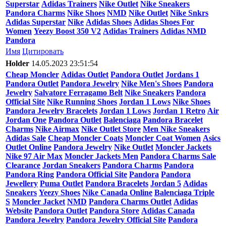
Superstar
Adidas Trainers
Nike Outlet
Nike Sneakers
Pandora Charms
Nike Shoes
NMD
Nike Outlet
Nike Snkrs
Adidas Superstar
Nike
Adidas Shoes
Adidas Shoes For
Women
Yeezy Boost 350 V2
Adidas Trainers
Adidas NMD
Pandora
Имя
Цитировать
Holder
14.05.2023 23:51:54
Cheap Moncler
Adidas Outlet
Pandora Outlet
Jordans 1
Pandora Outlet
Pandora Jewelry
Nike Men's Shoes
Pandora
Jewelry
Salvatore Ferragamo Belt
Nike Sneakers
Pandora
Official Site
Nike Running Shoes
Jordan 1 Lows
Nike Shoes
Pandora Jewelry Bracelets
Jordan 1 Lows
Jordan 1 Retro
Air
Jordan One
Pandora Outlet
Balenciaga
Pandora Bracelet
Charms
Nike Airmax
Nike Outlet Store
Men Nike Sneakers
Adidas Sale
Cheap Moncler Coats
Moncler Coat Women
Asics
Outlet Online
Pandora Jewelry
Nike Outlet
Moncler Jackets
Nike 97 Air Max
Moncler Jackets Men
Pandora Charms Sale
Clearance
Jordan Sneakers
Pandora Charms
Pandora
Pandora Ring
Pandora Official Site
Pandora
Pandora
Jewellery
Puma Outlet
Pandora Bracelets
Jordan 5
Adidas
Sneakers
Yeezy Shoes
Nike Canada Online
Balenciaga Triple
S
Moncler Jacket
NMD
Pandora Charms Outlet
Adidas
Website
Pandora Outlet
Pandora Store
Adidas Canada
Pandora Jewelry
Pandora Jewelry Official Site
Pandora