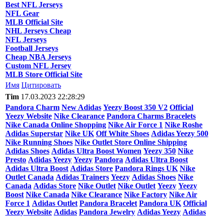
Best NFL Jerseys
NFL Gear
MLB Official Site
NHL Jerseys Cheap
NFL Jerseys
Football Jerseys
Cheap NBA Jerseys
Custom NFL Jersey
MLB Store Official Site
Имя
Цитировать
Tim
17.03.2023 22:28:29
Pandora Charm
New Adidas
Yeezy Boost 350 V2
Official
Yeezy Website
Nike Clearance
Pandora Charms Bracelets
Nike Canada Online Shopping
Nike Air Force 1
Nike Roshe
Adidas Superstar
Nike UK
Off White Shoes
Adidas Yeezy 500
Nike Running Shoes
Nike Outlet Store Online Shipping
Adidas Shoes
Adidas Ultra Boost Women
Yeezy 350
Nike
Presto
Adidas Yeezy
Yeezy
Pandora
Adidas Ultra Boost
Adidas Ultra Boost
Adidas Store
Pandora Rings UK
Nike
Outlet Canada
Adidas Trainers
Yeezy
Adidas Shoes
Nike
Canada
Adidas Store
Nike Outlet
Nike Outlet
Yeezy
Yeezy
Boost
Nike Canada
Nike Clearance
Nike Factory
Nike Air
Force 1
Adidas Outlet
Pandora Bracelet
Pandora UK
Official
Yeezy Website
Adidas
Pandora Jewelry
Adidas Yeezy
Adidas