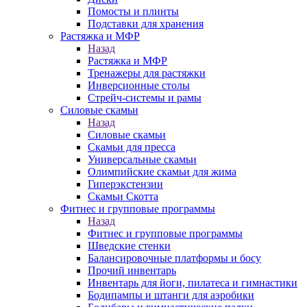
Помосты и плинты
Подставки для хранения
Растяжка и МФР
Назад
Растяжка и МФР
Тренажеры для растяжки
Инверсионные столы
Стрейч-системы и рамы
Силовые скамьи
Назад
Силовые скамьи
Скамьи для пресса
Универсальные скамьи
Олимпийские скамьи для жима
Гиперэкстензии
Скамьи Скотта
Фитнес и групповые программы
Назад
Фитнес и групповые программы
Шведские стенки
Балансировочные платформы и босу
Прочий инвентарь
Инвентарь для йоги, пилатеса и гимнастики
Бодипампы и штанги для аэробики