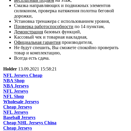
Бесплатный подъем
на этаж,
Смазка направляющих и подвижных элементов
силиконом, проверка натяжения полотна беговой
дорожки,
Установка тренажера с использованием уровня,
Проверка работоспособности
по 14 пунктам,
Демонстрация
базовых функций,
Кассовый чек и товарная накладная,
Официальная гарантия
производителя,
Не будут спешить, Вы сможете спокойно проверить
товар и комплектацию,
Всегда есть сдача.
Holder
13.09.2021 15:58:21
NFL Jerseys Cheap
NBA Shop
NBA Jerseys
NFL Jerseys
NFL Shop
Wholesale Jerseys
Cheap Jerseys
NFL Jerseys
Baseball Jerseys
Cheap NHL Jerseys China
Cheap Jerseys