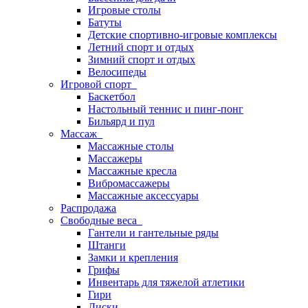
Игровые столы
Батуты
Детские спортивно-игровые комплексы
Летний спорт и отдых
Зимний спорт и отдых
Велосипеды
Игровой спорт
Баскетбол
Настольный теннис и пинг-понг
Бильярд и пул
Массаж
Массажные столы
Массажеры
Массажные кресла
Вибромассажеры
Массажные аксессуары
Распродажа
Свободные веса
Гантели и гантельные ряды
Штанги
Замки и крепления
Грифы
Инвентарь для тяжелой атлетики
Гири
Диски