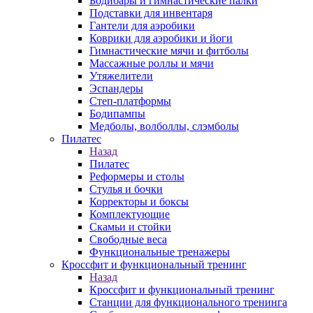
Бодибары и гимнастические палки
Подставки для инвентаря
Гантели для аэробики
Коврики для аэробики и йоги
Гимнастические мячи и фитболы
Массажные роллы и мячи
Утяжелители
Эспандеры
Степ-платформы
Бодипампы
Медболы, волболлы, слэмболы
Пилатес
Назад
Пилатес
Реформеры и столы
Стулья и бочки
Корректоры и боксы
Комплектующие
Скамьи и стойки
Свободные веса
Функциональные тренажеры
Кроссфит и функциональный тренинг
Назад
Кроссфит и функциональный тренинг
Станции для функционального тренинга