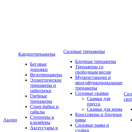
Силовые тренажеры
Кардиотренажеры
Блочные тренажеры
Беговые
Тренажеры со
дорожки
свободным весом
Велотренажеры
Мультистанции и
Эллиптические
многофункциональные
тренажеры и
тренажеры
орбитреки
Силовые скамьи
Сил
Гребные
Скамьи для
сво
тренажеры
пресса
Спин-байки и
Скамьи для жима
сайклы
Кроссоверы и блочные
Степперы и
Акции
рамы
климберы
Силовые рамы и
Аксессуары и
стойки