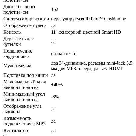
Длина бегового
152
полотна, см
Система амортизации
нерегулируемая Reflex™ Cushioning
Отображение пульса
да
Консоль
11" сенсорный цветной Smart HD
Держатель для
да
бутылки
Подключение
в комплекте
кардиопояса
два 3"-динамика, разъемы mini-Jack 3,5
Мультимедиа
мм для МР3-плеера, разъем HDMI
Подставка под книги
да
Максимальный угол
+40%
наклона полотна
Минимальный угол
-6%
наклона полотна
Отображение угла
да
наклона
Возможность
да
подключения к MP3
Вентилятор
да