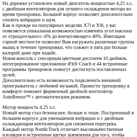
На дорожке установлен новый двигатель мощностью 4,25 л.с.
с двойным вентилятором для лучшего охлаждения мотора во
время тренировки. Большой корпус позволяет дополнительно
снизить вибрации и шум.
Как и прежде на популярных моделях X7i и Х9i, у вас
появляется уникальная возможностью изменять угол наклона
от отрицательного -6% до впечатляющего 40%. Имитация
горной местности позволит Вам нагружать различные группы
мышц в течение тренировки, что сожжет в пять раз больше
калорий даже при ходьбе.
Новая консоль с сенсорным цветным дисплеем 10 дюймов,
интегрированное приложение iFit® Coach и 44 встроенные
программы тренировок помогут достигнуть поставленных
целей.
Дополнительно есть возможность подключить внешний
проигрыватель с любимой музыкой. Провести тренировку в
комфорте поможет фирменный двойной вентилятор
AutoBreeze™ c автоматическим режимом.
Мотор мощность 4.25 л.с.
Новый мотор стал безопаснее, больше и тише. Построенный в
большем корпусе для уменьшения вибрации и с двойным
охлаждающим вентилятором для снижения перегрева.
Каждый мотор NordicTrack отличает высококачественная
изоляция и встроенные щетки заземления для того, чтобы