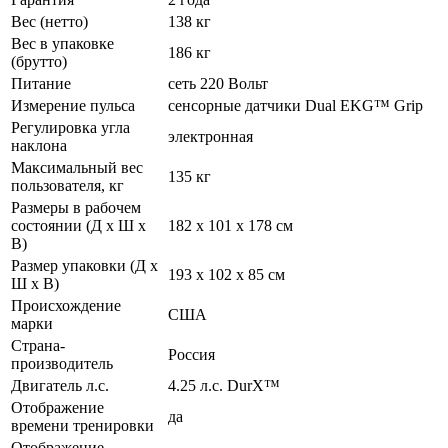
Вес (нетто)
138 кг
Вес в упаковке
186 кг
(брутто)
Питание
сеть 220 Вольт
Измерение пульса
сенсорные датчики Dual EKG™ Grip
Регулировка угла
электронная
наклона
Максимальный вес
135 кг
пользователя, кг
Размеры в рабочем
состоянии (Д х Ш х
182 х 101 х 178 см
В)
Размер упаковки (Д х
193 х 102 х 85 см
Ш х В)
Происхождение
США
марки
Страна-
Россия
производитель
Двигатель л.с.
4.25 л.с. DurX™
Отображение
да
времени тренировки
Отображение