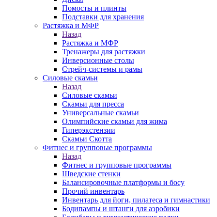
Помосты и плинты
Подставки для хранения
Растяжка и МФР
Назад
Растяжка и МФР
Тренажеры для растяжки
Инверсионные столы
Стрейч-системы и рамы
Силовые скамьи
Назад
Силовые скамьи
Скамьи для пресса
Универсальные скамьи
Олимпийские скамьи для жима
Гиперэкстензии
Скамьи Скотта
Фитнес и групповые программы
Назад
Фитнес и групповые программы
Шведские стенки
Балансировочные платформы и босу
Прочий инвентарь
Инвентарь для йоги, пилатеса и гимнастики
Бодипампы и штанги для аэробики