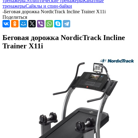
тренажеры
Эллиптические тренажеры
Канатные
тренажеры
Сайклы и спин-байки
-
Беговая дорожка NordicTrack Incline Trainer X11i
Поделиться
Беговая дорожка NordicTrack Incline
Trainer X11i