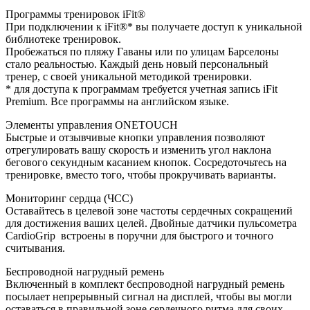
Программы тренировок iFit®
При подключении к iFit®* вы получаете доступ к уникальной
библиотеке тренировок.
Пробежаться по пляжу Гаваны или по улицам Барселоны
стало реальностью. Каждый день новый персональный
тренер, с своей уникальной методикой тренировки.
* для доступа к программам требуется учетная запись iFit
Premium. Все программы на английском языке.
Элементы управления ONETOUCH
Быстрые и отзывчивые кнопки управления позволяют
отрегулировать вашу скорость и изменить угол наклона
бегового секундным касанием кнопок. Сосредоточьтесь на
тренировке, вместо того, чтобы прокручивать варианты.
Мониторинг сердца (ЧСС)
Оставайтесь в целевой зоне частоты сердечных сокращений
для достижения ваших целей. Двойные датчики пульсометра
CardioGrip встроены в поручни для быстрого и точного
считывания.
Беспроводной нагрудный ремень
Включенный в комплект беспроводной нагрудный ремень
посылает непрерывный сигнал на дисплей, чтобы вы могли
оставаться в правильной зоне сердечного ритма для своих