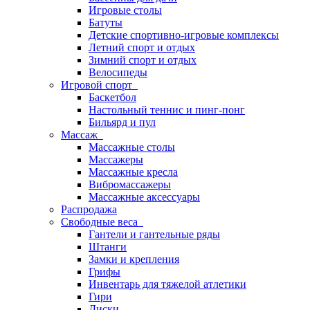
Игровые столы
Батуты
Детские спортивно-игровые комплексы
Летний спорт и отдых
Зимний спорт и отдых
Велосипеды
Игровой спорт
Баскетбол
Настольный теннис и пинг-понг
Бильярд и пул
Массаж
Массажные столы
Массажеры
Массажные кресла
Вибромассажеры
Массажные аксессуары
Распродажа
Свободные веса
Гантели и гантельные ряды
Штанги
Замки и крепления
Грифы
Инвентарь для тяжелой атлетики
Гири
Диски