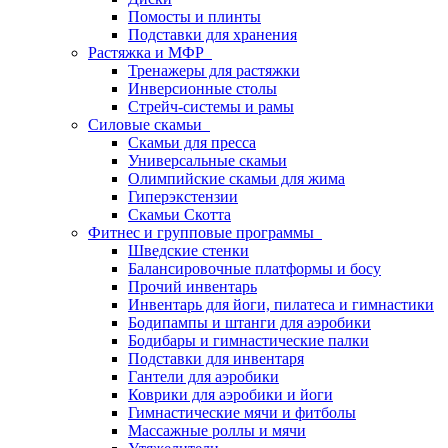
Помосты и плинты
Подставки для хранения
Растяжка и МФР
Тренажеры для растяжки
Инверсионные столы
Стрейч-системы и рамы
Силовые скамьи
Скамьи для пресса
Универсальные скамьи
Олимпийские скамьи для жима
Гиперэкстензии
Скамьи Скотта
Фитнес и групповые программы
Шведские стенки
Балансировочные платформы и босу
Прочий инвентарь
Инвентарь для йоги, пилатеса и гимнастики
Бодипампы и штанги для аэробики
Бодибары и гимнастические палки
Подставки для инвентаря
Гантели для аэробики
Коврики для аэробики и йоги
Гимнастические мячи и фитболы
Массажные роллы и мячи