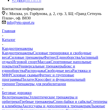
+7 (495) --- - -- - --
Контактная информация
г. Москва, ул. Горбунова, д. 2, стр. 3, БЦ «Гранд Сетнунь
Плаза», оф. В830
info@eto-sport.ru
Главная
-
Каталог
-
Кардиотренажеры
Кардиотренажеры
Силовые тренировки и свободные
веса
Силовые тренажеры
Фитнес
Единоборства
Активный
отдых
Игровой спорт
Массаж
Спортивные напольные
покрытия
Универсальные тренажеры
Бокс и
единоборства
Распродажа
Свободные веса
Растяжка и
МФР
Силовые скамьи
Фитнес и групповые
программы
Пилатес
Кроссфит и функциональный
тренинг
Тренажеры для реабилитации
-
Беговые дорожки
Велотренажеры
Эллиптические тренажеры и
орбитреки
Гребные тренажеры
Спин-байки и сайклы
Степперы
и климберы
Аксессуары и дополнения к тренажерам
Лыжные