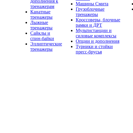
дополнения к
Машины Смита
тренажерам
Грузоблочные
Канатные
тренажеры
тренажеры
Кроссоверы, блочные
Лыжные
рамки и ДРТ
тренажеры
Мультистанции и
Сайклы и
силовые комплексы
спин-байки
Опции и дополнения
Эллиптические
Турники и стойки
тренажеры
пресс-брусья