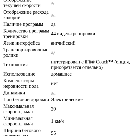
да
текущей скорости
Отображение расхода
да
калорий
Наличие программ
да
Количество программ
44 видео-тренировки
тренировки
Язык интерфейса
английский
Транспортировочные
да
ролики
интегрирован с iFit® Coach™ (опция,
Технология
приобретается отдельно)
Использование
домашнее
Компенсаторы
нет
неровности пола
Динамики
да
Тип беговой дорожки
Электрические
Максимальная
20
скорость, км/ч
Минимальная
1 км/ч
скорость, км/ч
Ширина бегового
55
полотна, см