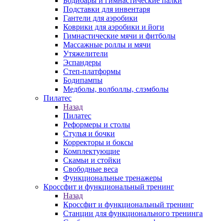
Бодибары и гимнастические палки
Подставки для инвентаря
Гантели для аэробики
Коврики для аэробики и йоги
Гимнастические мячи и фитболы
Массажные роллы и мячи
Утяжелители
Эспандеры
Степ-платформы
Бодипампы
Медболы, волболлы, слэмболы
Пилатес
Назад
Пилатес
Реформеры и столы
Стулья и бочки
Корректоры и боксы
Комплектующие
Скамьи и стойки
Свободные веса
Функциональные тренажеры
Кроссфит и функциональный тренинг
Назад
Кроссфит и функциональный тренинг
Станции для функционального тренинга