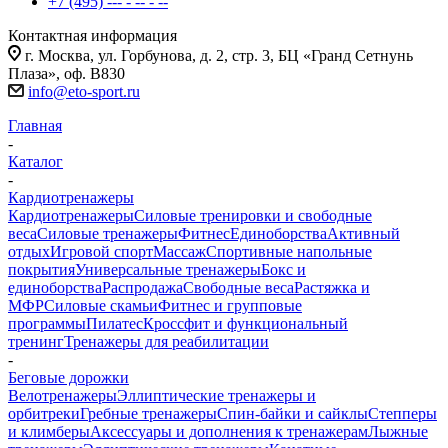
+7 (495) --- - -- - --
Контактная информация
г. Москва, ул. Горбунова, д. 2, стр. 3, БЦ «Гранд Сетнунь
Плаза», оф. В830
info@eto-sport.ru
Главная
-
Каталог
-
Кардиотренажеры
Кардиотренажеры
Силовые тренировки и свободные
веса
Силовые тренажеры
Фитнес
Единоборства
Активный
отдых
Игровой спорт
Массаж
Спортивные напольные
покрытия
Универсальные тренажеры
Бокс и
единоборства
Распродажа
Свободные веса
Растяжка и
МФР
Силовые скамьи
Фитнес и групповые
программы
Пилатес
Кроссфит и функциональный
тренинг
Тренажеры для реабилитации
-
Беговые дорожки
Велотренажеры
Эллиптические тренажеры и
орбитреки
Гребные тренажеры
Спин-байки и сайклы
Степперы
и климберы
Аксессуары и дополнения к тренажерам
Лыжные