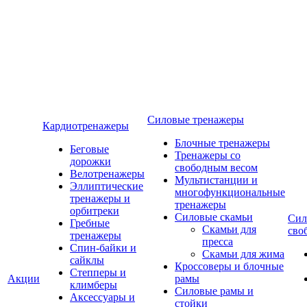
Силовые тренажеры
Кардиотренажеры
Блочные тренажеры
Беговые
Тренажеры со
дорожки
свободным весом
Велотренажеры
Мультистанции и
Эллиптические
многофункциональные
тренажеры и
тренажеры
орбитреки
Силовые скамьи
Сил
Гребные
Скамьи для
сво
тренажеры
пресса
Спин-байки и
Скамьи для жима
сайклы
Кроссоверы и блочные
Степперы и
Акции
рамы
климберы
Силовые рамы и
Аксессуары и
стойки