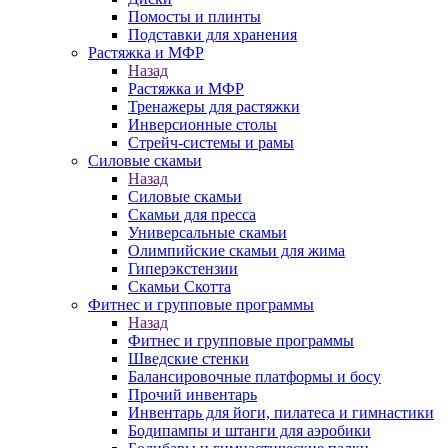
Помосты и плинты
Подставки для хранения
Растяжка и МФР
Назад
Растяжка и МФР
Тренажеры для растяжки
Инверсионные столы
Стрейч-системы и рамы
Силовые скамьи
Назад
Силовые скамьи
Скамьи для пресса
Универсальные скамьи
Олимпийские скамьи для жима
Гиперэкстензии
Скамьи Скотта
Фитнес и групповые программы
Назад
Фитнес и групповые программы
Шведские стенки
Балансировочные платформы и босу
Прочий инвентарь
Инвентарь для йоги, пилатеса и гимнастики
Бодипампы и штанги для аэробики