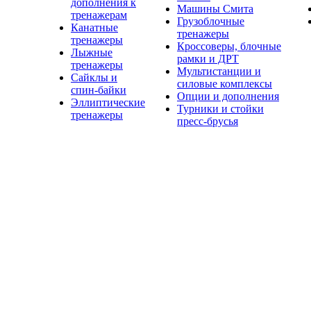
дополнения к
Машины Смита
тренажерам
Грузоблочные
Канатные
тренажеры
тренажеры
Кроссоверы, блочные
Лыжные
рамки и ДРТ
тренажеры
Мультистанции и
Сайклы и
силовые комплексы
спин-байки
Опции и дополнения
Эллиптические
Турники и стойки
тренажеры
пресс-брусья