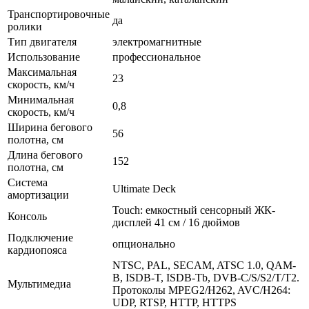
Транспортировочные
да
ролики
Тип двигателя
электромагнитные
Использование
профессиональное
Максимальная
23
скорость, км/ч
Минимальная
0,8
скорость, км/ч
Ширина бегового
56
полотна, см
Длина бегового
152
полотна, см
Система
Ultimate Deck
амортизации
Touch: емкостный сенсорный ЖК-
Консоль
дисплей 41 см / 16 дюймов
Подключение
опционально
кардиопояса
NTSC, PAL, SECAM, ATSC 1.0, QAM-
B, ISDB-T, ISDB-Tb, DVB-C/S/S2/T/T2.
Мультимедиа
Протоколы MPEG2/H262, AVC/H264:
UDP, RTSP, HTTP, HTTPS