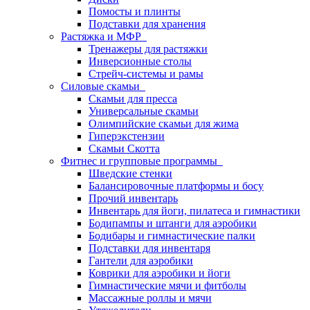
Помосты и плинты
Подставки для хранения
Растяжка и МФР
Тренажеры для растяжки
Инверсионные столы
Стрейч-системы и рамы
Силовые скамьи
Скамьи для пресса
Универсальные скамьи
Олимпийские скамьи для жима
Гиперэкстензии
Скамьи Скотта
Фитнес и групповые программы
Шведские стенки
Балансировочные платформы и босу
Прочий инвентарь
Инвентарь для йоги, пилатеса и гимнастики
Бодипампы и штанги для аэробики
Бодибары и гимнастические палки
Подставки для инвентаря
Гантели для аэробики
Коврики для аэробики и йоги
Гимнастические мячи и фитболы
Массажные роллы и мячи