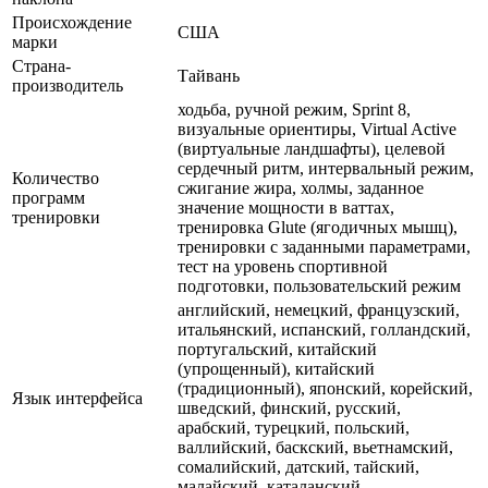
Происхождение
США
марки
Страна-
Тайвань
производитель
ходьба, ручной режим, Sprint 8,
визуальные ориентиры, Virtual Active
(виртуальные ландшафты), целевой
сердечный ритм, интервальный режим,
Количество
сжигание жира, холмы, заданное
программ
значение мощности в ваттах,
тренировки
тренировка Glute (ягодичных мышц),
тренировки с заданными параметрами,
тест на уровень спортивной
подготовки, пользовательский режим
английский, немецкий, французский,
итальянский, испанский, голландский,
португальский, китайский
(упрощенный), китайский
(традиционный), японский, корейский,
Язык интерфейса
шведский, финский, русский,
арабский, турецкий, польский,
валлийский, баскский, вьетнамский,
сомалийский, датский, тайский,
малайский, каталанский