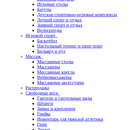
Игровые столы
Батуты
Детские спортивно-игровые комплексы
Летний спорт и отдых
Зимний спорт и отдых
Велосипеды
Игровой спорт
Баскетбол
Настольный теннис и пинг-понг
Бильярд и пул
Массаж
Массажные столы
Массажеры
Массажные кресла
Вибромассажеры
Массажные аксессуары
Распродажа
Свободные веса
Гантели и гантельные ряды
Штанги
Замки и крепления
Грифы
Инвентарь для тяжелой атлетики
Гири
Диски