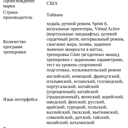
Происхождение
США
марки
Страна-
Тайвань
производитель
ходьба, ручной режим, Sprint 8,
визуальные ориентиры, Virtual Active
(виртуальные ландшафты), целевой
сердечный ритм, интервальный режим,
Количество
сжигание жира, холмы, заданное
программ
значение мощности в ваттах,
тренировки
тренировка Glute (ягодичных мышц),
тренировки с заданными параметрами,
тест на уровень спортивной
подготовки, пользовательский режим
английский, немецкий, французский,
итальянский, испанский, голландский,
португальский, китайский
(упрощенный), китайский
(традиционный), японский, корейский,
Язык интерфейса
шведский, финский, русский,
арабский, турецкий, польский,
валлийский, баскский, вьетнамский,
сомалийский, датский, тайский,
малайский, каталанский