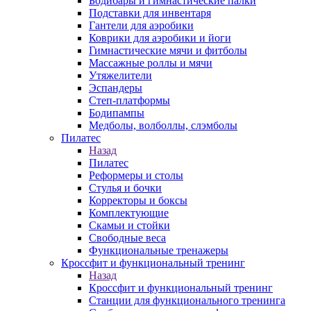
Бодибары и гимнастические палки
Подставки для инвентаря
Гантели для аэробики
Коврики для аэробики и йоги
Гимнастические мячи и фитболы
Массажные роллы и мячи
Утяжелители
Эспандеры
Степ-платформы
Бодипампы
Медболы, волболлы, слэмболы
Пилатес
Назад
Пилатес
Реформеры и столы
Стулья и бочки
Корректоры и боксы
Комплектующие
Скамьи и стойки
Свободные веса
Функциональные тренажеры
Кроссфит и функциональный тренинг
Назад
Кроссфит и функциональный тренинг
Станции для функционального тренинга