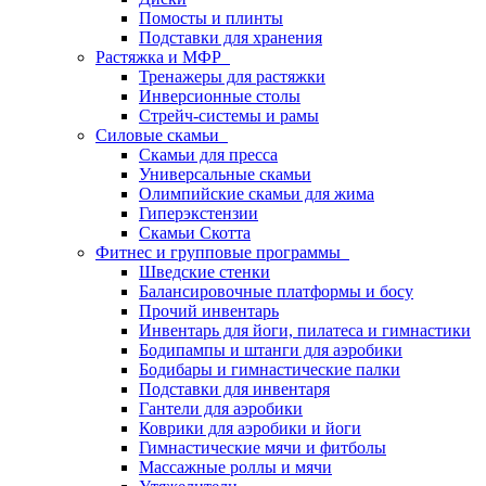
Помосты и плинты
Подставки для хранения
Растяжка и МФР
Тренажеры для растяжки
Инверсионные столы
Стрейч-системы и рамы
Силовые скамьи
Скамьи для пресса
Универсальные скамьи
Олимпийские скамьи для жима
Гиперэкстензии
Скамьи Скотта
Фитнес и групповые программы
Шведские стенки
Балансировочные платформы и босу
Прочий инвентарь
Инвентарь для йоги, пилатеса и гимнастики
Бодипампы и штанги для аэробики
Бодибары и гимнастические палки
Подставки для инвентаря
Гантели для аэробики
Коврики для аэробики и йоги
Гимнастические мячи и фитболы
Массажные роллы и мячи