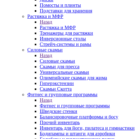
Помосты и плинты
Подставки для хранения
Растяжка и МФР
Назад
Растяжка и МФР
Тренажеры для растяжки
Инверсионные столы
Стрейч-системы и рамы
Силовые скамьи
Назад
Силовые скамьи
Скамьи для пресса
Универсальные скамьи
Олимпийские скамьи для жима
Гиперэкстензии
Скамьи Скотта
Фитнес и групповые программы
Назад
Фитнес и групповые программы
Шведские стенки
Балансировочные платформы и босу
Прочий инвентарь
Инвентарь для йоги, пилатеса и гимнастики
Бодипампы и штанги для аэробики