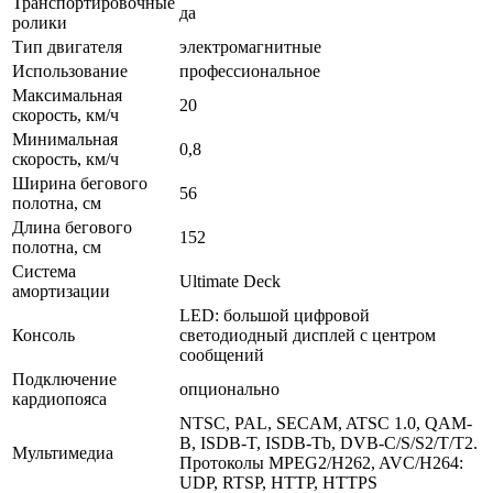
Транспортировочные
да
ролики
Тип двигателя
электромагнитные
Использование
профессиональное
Максимальная
20
скорость, км/ч
Минимальная
0,8
скорость, км/ч
Ширина бегового
56
полотна, см
Длина бегового
152
полотна, см
Система
Ultimate Deck
амортизации
LED: большой цифровой
Консоль
светодиодный дисплей с центром
сообщений
Подключение
опционально
кардиопояса
NTSC, PAL, SECAM, ATSC 1.0, QAM-
B, ISDB-T, ISDB-Tb, DVB-C/S/S2/T/T2.
Мультимедиа
Протоколы MPEG2/H262, AVC/H264:
UDP, RTSP, HTTP, HTTPS