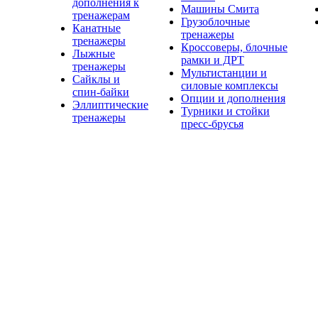
дополнения к
Машины Смита
тренажерам
Грузоблочные
Канатные
тренажеры
тренажеры
Кроссоверы, блочные
Лыжные
рамки и ДРТ
тренажеры
Мультистанции и
Сайклы и
силовые комплексы
спин-байки
Опции и дополнения
Эллиптические
Турники и стойки
тренажеры
пресс-брусья