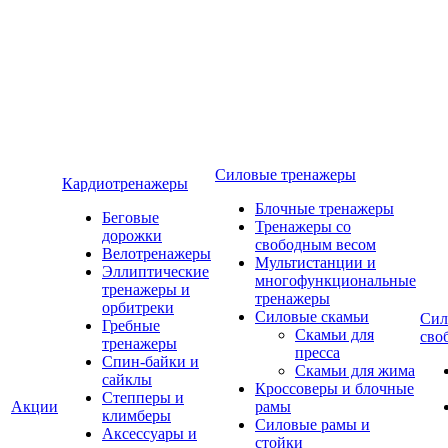
Силовые тренажеры
Кардиотренажеры
Блочные тренажеры
Беговые
Тренажеры со
дорожки
свободным весом
Велотренажеры
Мультистанции и
Эллиптические
многофункциональные
тренажеры и
тренажеры
орбитреки
Силовые скамьи
Сил
Гребные
Скамьи для
сво
тренажеры
пресса
Спин-байки и
Скамьи для жима
сайклы
Кроссоверы и блочные
Степперы и
Акции
рамы
климберы
Силовые рамы и
Аксессуары и
стойки