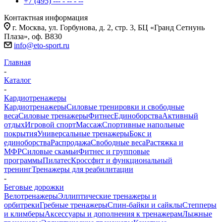
+7 (495) --- - -- - --
Контактная информация
г. Москва, ул. Горбунова, д. 2, стр. 3, БЦ «Гранд Сетнунь
Плаза», оф. В830
info@eto-sport.ru
Главная
-
Каталог
-
Кардиотренажеры
Кардиотренажеры
Силовые тренировки и свободные
веса
Силовые тренажеры
Фитнес
Единоборства
Активный
отдых
Игровой спорт
Массаж
Спортивные напольные
покрытия
Универсальные тренажеры
Бокс и
единоборства
Распродажа
Свободные веса
Растяжка и
МФР
Силовые скамьи
Фитнес и групповые
программы
Пилатес
Кроссфит и функциональный
тренинг
Тренажеры для реабилитации
-
Беговые дорожки
Велотренажеры
Эллиптические тренажеры и
орбитреки
Гребные тренажеры
Спин-байки и сайклы
Степперы
и климберы
Аксессуары и дополнения к тренажерам
Лыжные