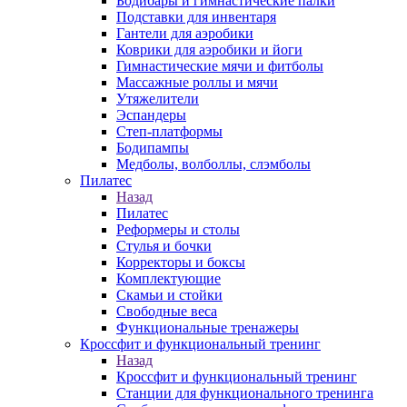
Бодибары и гимнастические палки
Подставки для инвентаря
Гантели для аэробики
Коврики для аэробики и йоги
Гимнастические мячи и фитболы
Массажные роллы и мячи
Утяжелители
Эспандеры
Степ-платформы
Бодипампы
Медболы, волболлы, слэмболы
Пилатес
Назад
Пилатес
Реформеры и столы
Стулья и бочки
Корректоры и боксы
Комплектующие
Скамьи и стойки
Свободные веса
Функциональные тренажеры
Кроссфит и функциональный тренинг
Назад
Кроссфит и функциональный тренинг
Станции для функционального тренинга