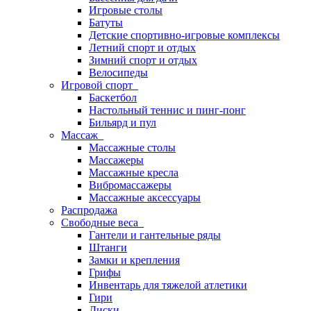
Игровые столы
Батуты
Детские спортивно-игровые комплексы
Летний спорт и отдых
Зимний спорт и отдых
Велосипеды
Игровой спорт
Баскетбол
Настольный теннис и пинг-понг
Бильярд и пул
Массаж
Массажные столы
Массажеры
Массажные кресла
Вибромассажеры
Массажные аксессуары
Распродажа
Свободные веса
Гантели и гантельные ряды
Штанги
Замки и крепления
Грифы
Инвентарь для тяжелой атлетики
Гири
Диски