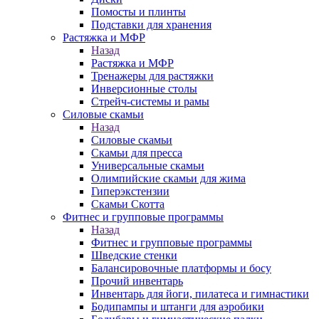
Помосты и плинты
Подставки для хранения
Растяжка и МФР
Назад
Растяжка и МФР
Тренажеры для растяжки
Инверсионные столы
Стрейч-системы и рамы
Силовые скамьи
Назад
Силовые скамьи
Скамьи для пресса
Универсальные скамьи
Олимпийские скамьи для жима
Гиперэкстензии
Скамьи Скотта
Фитнес и групповые программы
Назад
Фитнес и групповые программы
Шведские стенки
Балансировочные платформы и босу
Прочий инвентарь
Инвентарь для йоги, пилатеса и гимнастики
Бодипампы и штанги для аэробики