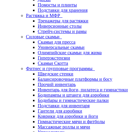
Помосты и плинты
Подставки для хранения
Растяжка и МФР
Тренажеры для растяжки
Инверсионные столы
Стрейч-системы и рамы
Силовые скамьи
Скамьи для пресса
Универсальные скамьи
Олимпийские скамьи для жима
Гиперэкстензии
Скамьи Скотта
Фитнес и групповые программы
Шведские стенки
Балансировочные платформы и босу
Прочий инвентарь
Инвентарь для йоги, пилатеса и гимнастики
Бодипампы и штанги для аэробики
Бодибары и гимнастические палки
Подставки для инвентаря
Гантели для аэробики
Коврики для аэробики и йоги
Гимнастические мячи и фитболы
Массажные роллы и мячи