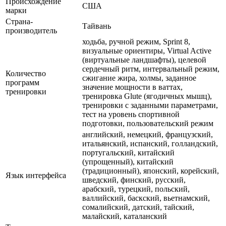
Происхождение
США
марки
Страна-
Тайвань
производитель
ходьба, ручной режим, Sprint 8,
визуальные ориентиры, Virtual Active
(виртуальные ландшафты), целевой
сердечный ритм, интервальный режим,
Количество
сжигание жира, холмы, заданное
программ
значение мощности в ваттах,
тренировки
тренировка Glute (ягодичных мышц),
тренировки с заданными параметрами,
тест на уровень спортивной
подготовки, пользовательский режим
английский, немецкий, французский,
итальянский, испанский, голландский,
португальский, китайский
(упрощенный), китайский
(традиционный), японский, корейский,
Язык интерфейса
шведский, финский, русский,
арабский, турецкий, польский,
валлийский, баскский, вьетнамский,
сомалийский, датский, тайский,
малайский, каталанский