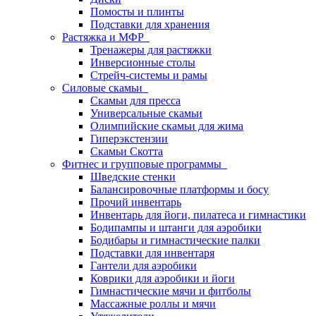
Помосты и плинты
Подставки для хранения
Растяжка и МФР
Тренажеры для растяжки
Инверсионные столы
Стрейч-системы и рамы
Силовые скамьи
Скамьи для пресса
Универсальные скамьи
Олимпийские скамьи для жима
Гиперэкстензии
Скамьи Скотта
Фитнес и групповые программы
Шведские стенки
Балансировочные платформы и босу
Прочий инвентарь
Инвентарь для йоги, пилатеса и гимнастики
Бодипампы и штанги для аэробики
Бодибары и гимнастические палки
Подставки для инвентаря
Гантели для аэробики
Коврики для аэробики и йоги
Гимнастические мячи и фитболы
Массажные роллы и мячи