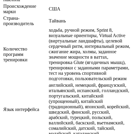
Происхождение
США
марки
Страна-
Тайвань
производитель
ходьба, ручной режим, Sprint 8,
визуальные ориентиры, Virtual Active
(виртуальные ландшафты), целевой
сердечный ритм, интервальный режим,
Количество
сжигание жира, холмы, заданное
программ
значение мощности в ваттах,
тренировки
тренировка Glute (ягодичных мышц),
тренировки с заданными параметрами,
тест на уровень спортивной
подготовки, пользовательский режим
английский, немецкий, французский,
итальянский, испанский, голландский,
португальский, китайский
(упрощенный), китайский
(традиционный), японский, корейский,
Язык интерфейса
шведский, финский, русский,
арабский, турецкий, польский,
валлийский, баскский, вьетнамский,
сомалийский, датский, тайский,
малайский, каталанский