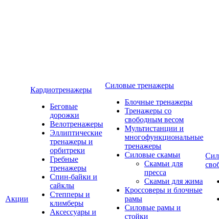
Силовые тренажеры
Кардиотренажеры
Блочные тренажеры
Беговые
Тренажеры со
дорожки
свободным весом
Велотренажеры
Мультистанции и
Эллиптические
многофункциональные
тренажеры и
тренажеры
орбитреки
Силовые скамьи
Сил
Гребные
Скамьи для
сво
тренажеры
пресса
Спин-байки и
Скамьи для жима
сайклы
Кроссоверы и блочные
Степперы и
Акции
рамы
климберы
Силовые рамы и
Аксессуары и
стойки