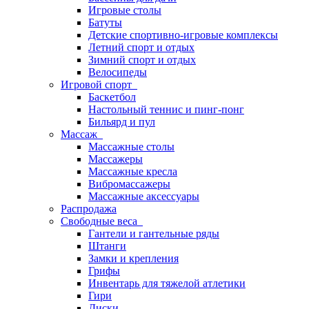
Игровые столы
Батуты
Детские спортивно-игровые комплексы
Летний спорт и отдых
Зимний спорт и отдых
Велосипеды
Игровой спорт
Баскетбол
Настольный теннис и пинг-понг
Бильярд и пул
Массаж
Массажные столы
Массажеры
Массажные кресла
Вибромассажеры
Массажные аксессуары
Распродажа
Свободные веса
Гантели и гантельные ряды
Штанги
Замки и крепления
Грифы
Инвентарь для тяжелой атлетики
Гири
Диски