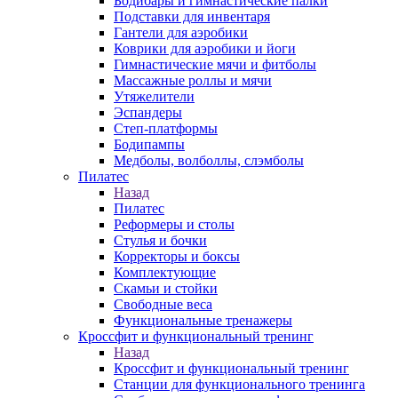
Бодибары и гимнастические палки
Подставки для инвентаря
Гантели для аэробики
Коврики для аэробики и йоги
Гимнастические мячи и фитболы
Массажные роллы и мячи
Утяжелители
Эспандеры
Степ-платформы
Бодипампы
Медболы, волболлы, слэмболы
Пилатес
Назад
Пилатес
Реформеры и столы
Стулья и бочки
Корректоры и боксы
Комплектующие
Скамьи и стойки
Свободные веса
Функциональные тренажеры
Кроссфит и функциональный тренинг
Назад
Кроссфит и функциональный тренинг
Станции для функционального тренинга