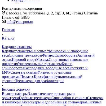
+7 (495) --- - -- - --
Контактная информация
г. Москва, ул. Горбунова, д. 2, стр. 3, БЦ «Гранд Сетнунь
Плаза», оф. В830
info@eto-sport.ru
Главная
-
Каталог
-
Кардиотренажеры
Кардиотренажеры
Силовые тренировки и свободные
веса
Силовые тренажеры
Фитнес
Единоборства
Активный
отдых
Игровой спорт
Массаж
Спортивные напольные
покрытия
Универсальные тренажеры
Бокс и
единоборства
Распродажа
Свободные веса
Растяжка и
МФР
Силовые скамьи
Фитнес и групповые
программы
Пилатес
Кроссфит и функциональный
тренинг
Тренажеры для реабилитации
-
Беговые дорожки
Велотренажеры
Эллиптические тренажеры и
орбитреки
Гребные тренажеры
Спин-байки и сайклы
Степперы
и климберы
Аксессуары и дополнения к тренажерам
Лыжные