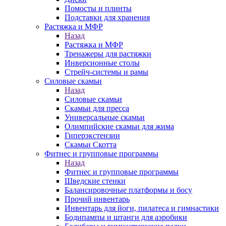
Помосты и плинты
Подставки для хранения
Растяжка и МФР
Назад
Растяжка и МФР
Тренажеры для растяжки
Инверсионные столы
Стрейч-системы и рамы
Силовые скамьи
Назад
Силовые скамьи
Скамьи для пресса
Универсальные скамьи
Олимпийские скамьи для жима
Гиперэкстензии
Скамьи Скотта
Фитнес и групповые программы
Назад
Фитнес и групповые программы
Шведские стенки
Балансировочные платформы и босу
Прочий инвентарь
Инвентарь для йоги, пилатеса и гимнастики
Бодипампы и штанги для аэробики