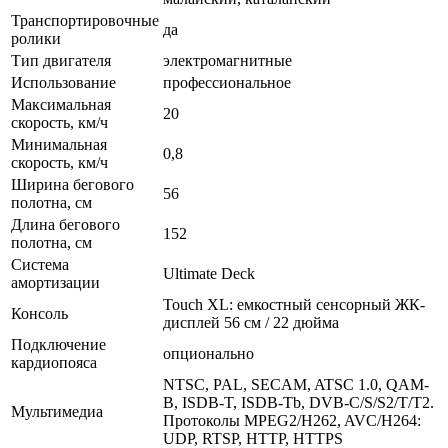
Транспортировочные
да
ролики
Тип двигателя
электромагнитные
Использование
профессиональное
Максимальная
20
скорость, км/ч
Минимальная
0,8
скорость, км/ч
Ширина бегового
56
полотна, см
Длина бегового
152
полотна, см
Система
Ultimate Deck
амортизации
Touch XL: емкостный сенсорный ЖК-
Консоль
дисплей 56 см / 22 дюйма
Подключение
опционально
кардиопояса
NTSC, PAL, SECAM, ATSC 1.0, QAM-
B, ISDB-T, ISDB-Tb, DVB-C/S/S2/T/T2.
Мультимедиа
Протоколы MPEG2/H262, AVC/H264:
UDP, RTSP, HTTP, HTTPS