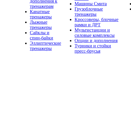
дополнения к
Машины Смита
тренажерам
Грузоблочные
Канатные
тренажеры
тренажеры
Кроссоверы, блочные
Лыжные
рамки и ДРТ
тренажеры
Мультистанции и
Сайклы и
силовые комплексы
спин-байки
Опции и дополнения
Эллиптические
Турники и стойки
тренажеры
пресс-брусья