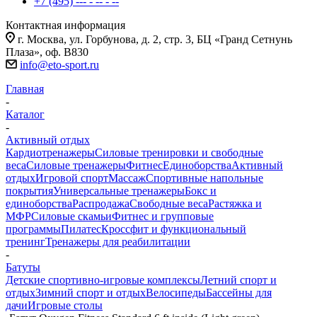
+7 (495) --- - -- - --
Контактная информация
г. Москва, ул. Горбунова, д. 2, стр. 3, БЦ «Гранд Сетнунь
Плаза», оф. В830
info@eto-sport.ru
Главная
-
Каталог
-
Активный отдых
Кардиотренажеры
Силовые тренировки и свободные
веса
Силовые тренажеры
Фитнес
Единоборства
Активный
отдых
Игровой спорт
Массаж
Спортивные напольные
покрытия
Универсальные тренажеры
Бокс и
единоборства
Распродажа
Свободные веса
Растяжка и
МФР
Силовые скамьи
Фитнес и групповые
программы
Пилатес
Кроссфит и функциональный
тренинг
Тренажеры для реабилитации
-
Батуты
Детские спортивно-игровые комплексы
Летний спорт и
отдых
Зимний спорт и отдых
Велосипеды
Бассейны для
дачи
Игровые столы