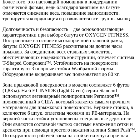
Более того, это настоящий помощник в поддержании
физической формы, ведь благодаря занятиям на батуте
отмечается снижение веса, повышение выносливости,
тренируется координация и развиваются все группы мышц.
Долговечность и безопасность – две основополагающие
характеристики при выборе батута от OXYGEN FITNESS.
Построенные на основе высокопрочной стальной рамы,
батуты OXYGEN FITNESS рассчитаны на долгие часы
прыжков. За соединение всех стальных элементов,
обеспечивающих надежность конструкции, отвечает система
T-Shaped Component™. Устойчивость на поверхности
гарантируют 3 опорные стойки W-образной формы.
Оборудование выдерживает вес пользователя до 80 кг.
Зона прыжковой поверхности в модели составляет 6 футов
(1,83 м). На 6 FT INSIDE (Light Green) серии Standard
используется легендарный полипропилен Permatron™,
произведенный в США, который является самым прочным
материалом для прыжковой поверхности. Верхние стойки, в
количестве 6 штук, оплетены чехлами из PE-материала. На
верхней части стойки установлены специальные держатели.
Они являются составной частью системы натяжения сетки и
крепятся при помощи простого нажатия кнопки Smart Push™.
По окружности рабочей зоны на стойки натянута прочная