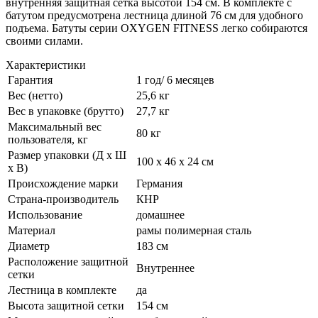
внутренняя защитная сетка высотой 154 см. В комплекте с
батутом предусмотрена лестница длиной 76 см для удобного
подъема. Батуты серии OXYGEN FITNESS легко собираются
своими силами.
Характеристики
Гарантия
1 год/ 6 месяцев
Вес (нетто)
25,6 кг
Вес в упаковке (брутто)
27,7 кг
Максимальный вес
80 кг
пользователя, кг
Размер упаковки (Д х Ш
100 х 46 х 24 см
х В)
Происхождение марки
Германия
Страна-производитель
КНР
Использование
домашнее
Материал
рамы полимерная сталь
Диаметр
183 см
Расположение защитной
Внутреннее
сетки
Лестница в комплекте
да
Высота защитной сетки
154 см