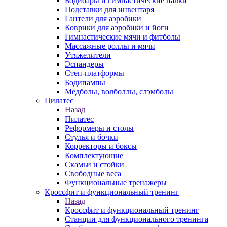
Бодибары и гимнастические палки
Подставки для инвентаря
Гантели для аэробики
Коврики для аэробики и йоги
Гимнастические мячи и фитболы
Массажные роллы и мячи
Утяжелители
Эспандеры
Степ-платформы
Бодипампы
Медболы, волболлы, слэмболы
Пилатес
Назад
Пилатес
Реформеры и столы
Стулья и бочки
Корректоры и боксы
Комплектующие
Скамьи и стойки
Свободные веса
Функциональные тренажеры
Кроссфит и функциональный тренинг
Назад
Кроссфит и функциональный тренинг
Станции для функционального тренинга