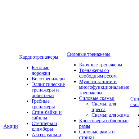
Силовые тренажеры
Кардиотренажеры
Блочные тренажеры
Беговые
Тренажеры со
дорожки
свободным весом
Велотренажеры
Мультистанции и
Эллиптические
многофункциональные
тренажеры и
тренажеры
орбитреки
Силовые скамьи
Сил
Гребные
Скамьи для
сво
тренажеры
пресса
Спин-байки и
Скамьи для жима
сайклы
Кроссоверы и блочные
Степперы и
Акции
рамы
климберы
Силовые рамы и
Аксессуары и
стойки