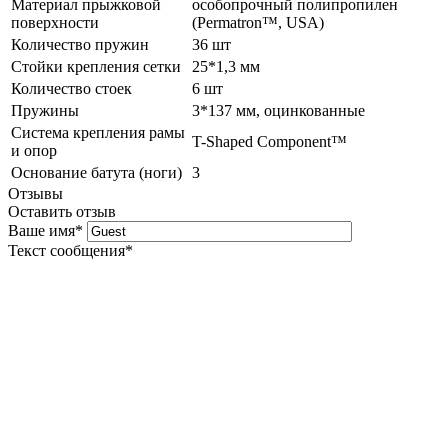
Материал прыжковой
особопрочный полипропилен
поверхности
(Permatron™, USA)
Количество пружин
36 шт
Стойки крепления сетки
25*1,3 мм
Количество стоек
6 шт
Пружины
3*137 мм, оцинкованные
Система крепления рамы
T-Shaped Component™
и опор
Основание батута (ноги)
3
Отзывы
Оставить отзыв
Ваше имя
*
Текст сообщения
*