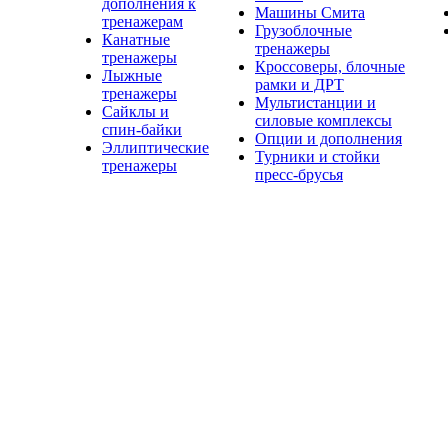
дополнения к
Машины Смита
тренажерам
Грузоблочные
Канатные
тренажеры
тренажеры
Кроссоверы, блочные
Лыжные
рамки и ДРТ
тренажеры
Мультистанции и
Сайклы и
силовые комплексы
спин-байки
Опции и дополнения
Эллиптические
Турники и стойки
тренажеры
пресс-брусья