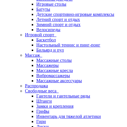
Игровые столы
Батуты
Детские спортивно-игровые комплексы
Летний спорт и отдых
Зимний спорт и отдых
Велосипеды
Игровой спорт
Баскетбол
Настольный теннис и пинг-понг
Бильярд и пул
Массаж
Массажные столы
Массажеры
Массажные кресла
Вибромассажеры
Массажные аксессуары
Распродажа
Свободные веса
Гантели и гантельные ряды
Штанги
Замки и крепления
Грифы
Инвентарь для тяжелой атлетики
Гири
Диски