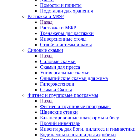
Помосты и плинты
Подставки для хранения
Растяжка и МФР
Назад
Растяжка и МФР
Тренажеры для растяжки
Инверсионные столы
Стрейч-системы и рамы
Силовые скамьи
Назад
Силовые скамьи
Скамьи для пресса
Универсальные скамьи
Олимпийские скамьи для жима
Гиперэкстензии
Скамьи Скотта
Фитнес и групповые программы
Назад
Фитнес и групповые программы
Шведские стенки
Балансировочные платформы и босу
Прочий инвентарь
Инвентарь для йоги, пилатеса и гимнастики
Бодипампы и штанги для аэробики