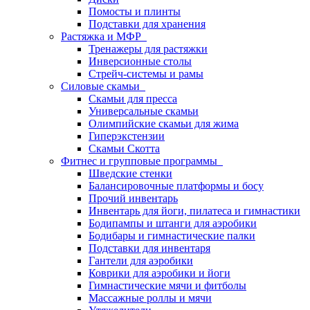
Помосты и плинты
Подставки для хранения
Растяжка и МФР
Тренажеры для растяжки
Инверсионные столы
Стрейч-системы и рамы
Силовые скамьи
Скамьи для пресса
Универсальные скамьи
Олимпийские скамьи для жима
Гиперэкстензии
Скамьи Скотта
Фитнес и групповые программы
Шведские стенки
Балансировочные платформы и босу
Прочий инвентарь
Инвентарь для йоги, пилатеса и гимнастики
Бодипампы и штанги для аэробики
Бодибары и гимнастические палки
Подставки для инвентаря
Гантели для аэробики
Коврики для аэробики и йоги
Гимнастические мячи и фитболы
Массажные роллы и мячи